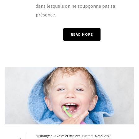
dans lesquels on ne soupçonne pas sa
présence.
READ MORE
By
jfranger
In
Trucs et astuces
Posted
16 mai 2016