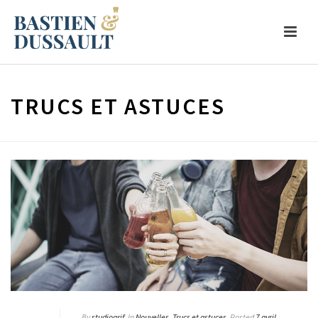
TRUCS ET ASTUCES
By
studiogrif
In
Nouvelles
,
Trucs et astuces
Posted
7 avril