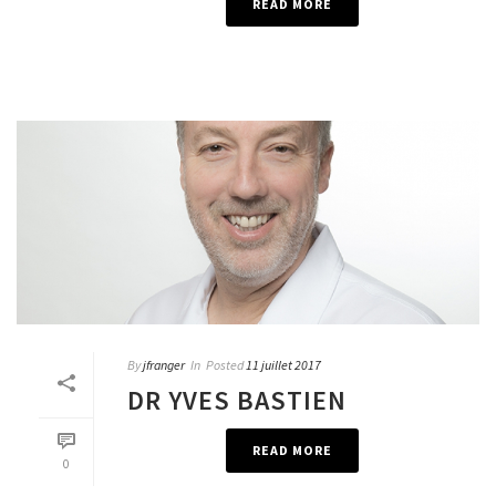
READ MORE
By
jfranger
In
Posted
11 juillet 2017
DR YVES BASTIEN
READ MORE
0