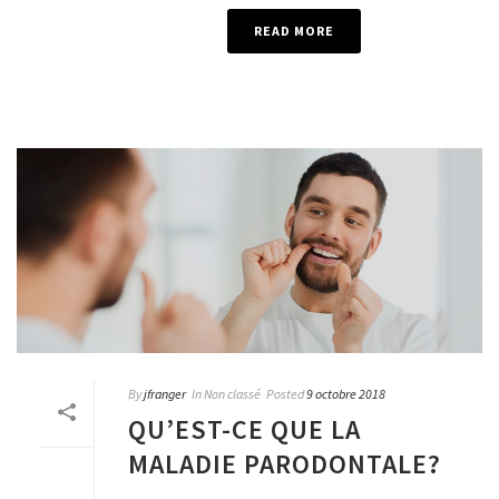
READ MORE
By
jfranger
In
Non classé
Posted
9 octobre 2018
QU’EST-CE QUE LA
MALADIE PARODONTALE?