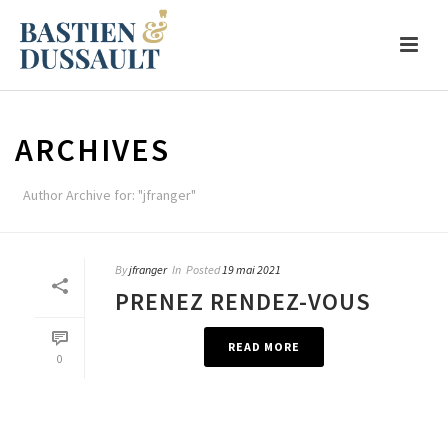
ARCHIVES
Author Archive for: "jfranger"
By
jfranger
In
Posted
19 mai 2021
PRENEZ RENDEZ-VOUS
READ MORE
0